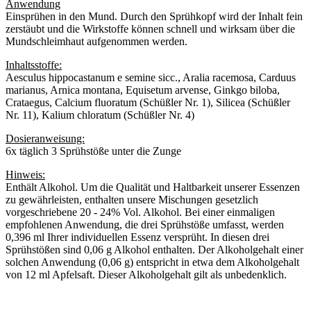
Anwendung
Einsprühen in den Mund. Durch den Sprühkopf wird der Inhalt fein
zerstäubt und die Wirkstoffe können schnell und wirksam über die
Mundschleimhaut aufgenommen werden.
Inhaltsstoffe:
Aesculus hippocastanum e semine sicc., Aralia racemosa, Carduus
marianus, Arnica montana, Equisetum arvense, Ginkgo biloba,
Crataegus, Calcium fluoratum (Schüßler Nr. 1), Silicea (Schüßler
Nr. 11), Kalium chloratum (Schüßler Nr. 4)
Dosieranweisung:
6x täglich 3 Sprühstöße unter die Zunge
Hinweis:
Enthält Alkohol. Um die Qualität und Haltbarkeit unserer Essenzen
zu gewährleisten, enthalten unsere Mischungen gesetzlich
vorgeschriebene 20 - 24% Vol. Alkohol. Bei einer einmaligen
empfohlenen Anwendung, die drei Sprühstöße umfasst, werden
0,396 ml Ihrer individuellen Essenz versprüht. In diesen drei
Sprühstößen sind 0,06 g Alkohol enthalten. Der Alkoholgehalt einer
solchen Anwendung (0,06 g) entspricht in etwa dem Alkoholgehalt
von 12 ml Apfelsaft. Dieser Alkoholgehalt gilt als unbedenklich.