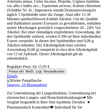
Artemisia annua, Cistus incanus, Propolis, Urginea marítima
var. alba e bulbo sicc., Equisetum arvense, Kalium chloratum
(Schüßler Nr. 4) , Imperatoria ostruth.Dosieranweisung:6x
täglich 3 Sprühstöße unter die Zunge, Akut aller 15-30
Minuten sprühenHinweis:Enthält Alkohol. Um die Qualität
und Haltbarkeit unserer Essenzen zu gewährleisten, enthalten
unsere Mischungen gesetzlich vorgeschriebene 20 - 24% Vol.
Alkohol. Bei einer einmaligen empfohlenen Anwendung, die
drei Sprühstöße umfasst, werden 0,396 ml Ihrer individuellen
Essenz versprüht. In diesen drei Sprühstößen sind 0,06 g
Alkohol enthalten. Der Alkoholgehalt einer solchen
Anwendung (0,06 g) entspricht in etwa dem Alkoholgehalt
von 12 ml Apfelsaft. Dieser Alkoholgehalt gilt als
unbedenklich.
Regulärer Preis:
Ab
15,95 €
Preise inkl. MwSt. zzgl. Versandkosten
Details
Spagyro -10 Brustspabion
Zur Unterstützung der Lungenfunktion. Unterstützung bei
chronischen Lungen- und Bronchialerkrankungen♥ Mit
Sorgfalt hergestellt in Ihrer Süd-Apotheke Dresden ★
Pharmazeutisch Kontrolliert👁 Individuell für Sie