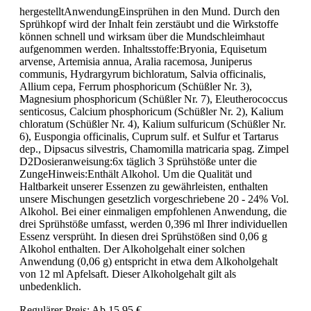
hergestelltAnwendungEinsprühen in den Mund. Durch den
Sprühkopf wird der Inhalt fein zerstäubt und die Wirkstoffe
können schnell und wirksam über die Mundschleimhaut
aufgenommen werden. Inhaltsstoffe:Bryonia, Equisetum
arvense, Artemisia annua, Aralia racemosa, Juniperus
communis, Hydrargyrum bichloratum, Salvia officinalis,
Allium cepa, Ferrum phosphoricum (Schüßler Nr. 3),
Magnesium phosphoricum (Schüßler Nr. 7), Eleutherococcus
senticosus, Calcium phosphoricum (Schüßler Nr. 2), Kalium
chloratum (Schüßler Nr. 4), Kalium sulfuricum (Schüßler Nr.
6), Euspongia officinalis, Cuprum sulf. et Sulfur et Tartarus
dep., Dipsacus silvestris, Chamomilla matricaria spag. Zimpel
D2Dosieranweisung:6x täglich 3 Sprühstöße unter die
ZungeHinweis:Enthält Alkohol. Um die Qualität und
Haltbarkeit unserer Essenzen zu gewährleisten, enthalten
unsere Mischungen gesetzlich vorgeschriebene 20 - 24% Vol.
Alkohol. Bei einer einmaligen empfohlenen Anwendung, die
drei Sprühstöße umfasst, werden 0,396 ml Ihrer individuellen
Essenz versprüht. In diesen drei Sprühstößen sind 0,06 g
Alkohol enthalten. Der Alkoholgehalt einer solchen
Anwendung (0,06 g) entspricht in etwa dem Alkoholgehalt
von 12 ml Apfelsaft. Dieser Alkoholgehalt gilt als
unbedenklich.
Regulärer Preis:
Ab
15,95 €