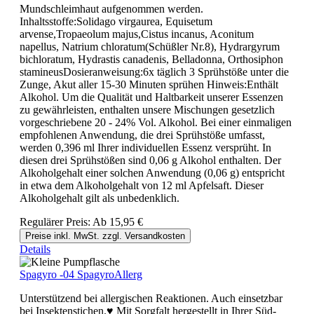
Mundschleimhaut aufgenommen werden.
Inhaltsstoffe:Solidago virgaurea, Equisetum
arvense,Tropaeolum majus,Cistus incanus, Aconitum
napellus, Natrium chloratum(Schüßler Nr.8), Hydrargyrum
bichloratum, Hydrastis canadenis, Belladonna, Orthosiphon
stamineusDosieranweisung:6x täglich 3 Sprühstöße unter die
Zunge, Akut aller 15-30 Minuten sprühen Hinweis:Enthält
Alkohol. Um die Qualität und Haltbarkeit unserer Essenzen
zu gewährleisten, enthalten unsere Mischungen gesetzlich
vorgeschriebene 20 - 24% Vol. Alkohol. Bei einer einmaligen
empfohlenen Anwendung, die drei Sprühstöße umfasst,
werden 0,396 ml Ihrer individuellen Essenz versprüht. In
diesen drei Sprühstößen sind 0,06 g Alkohol enthalten. Der
Alkoholgehalt einer solchen Anwendung (0,06 g) entspricht
in etwa dem Alkoholgehalt von 12 ml Apfelsaft. Dieser
Alkoholgehalt gilt als unbedenklich.
Regulärer Preis:
Ab
15,95 €
Preise inkl. MwSt. zzgl. Versandkosten
Details
Spagyro -04 SpagyroAllerg
Unterstützend bei allergischen Reaktionen. Auch einsetzbar
bei Insektenstichen.♥ Mit Sorgfalt hergestellt in Ihrer Süd-