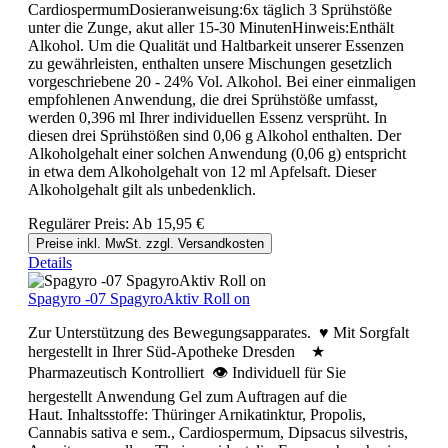
CardiospermumDosieranweisung:6x täglich 3 Sprühstöße
unter die Zunge, akut aller 15-30 MinutenHinweis:Enthält
Alkohol. Um die Qualität und Haltbarkeit unserer Essenzen
zu gewährleisten, enthalten unsere Mischungen gesetzlich
vorgeschriebene 20 - 24% Vol. Alkohol. Bei einer einmaligen
empfohlenen Anwendung, die drei Sprühstöße umfasst,
werden 0,396 ml Ihrer individuellen Essenz versprüht. In
diesen drei Sprühstößen sind 0,06 g Alkohol enthalten. Der
Alkoholgehalt einer solchen Anwendung (0,06 g) entspricht
in etwa dem Alkoholgehalt von 12 ml Apfelsaft. Dieser
Alkoholgehalt gilt als unbedenklich.
Regulärer Preis:
Ab
15,95 €
Preise inkl. MwSt. zzgl. Versandkosten
Details
Spagyro -07 SpagyroAktiv Roll on
Zur Unterstützung des Bewegungsapparates. ♥ Mit Sorgfalt
hergestellt in Ihrer Süd-Apotheke Dresden ★
Pharmazeutisch Kontrolliert 👁 Individuell für Sie
hergestellt Anwendung Gel zum Auftragen auf die
Haut. Inhaltsstoffe: Thüringer Arnikatinktur, Propolis,
Cannabis sativa e sem., Cardiospermum, Dipsacus silvestris,