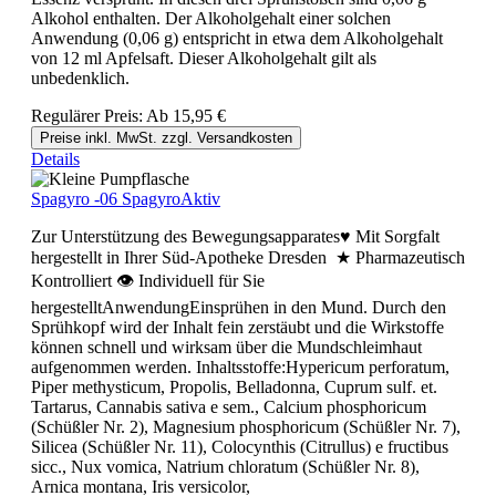
Alkohol enthalten. Der Alkoholgehalt einer solchen
Anwendung (0,06 g) entspricht in etwa dem Alkoholgehalt
von 12 ml Apfelsaft. Dieser Alkoholgehalt gilt als
unbedenklich.
Regulärer Preis:
Ab
15,95 €
Preise inkl. MwSt. zzgl. Versandkosten
Details
Spagyro -06 SpagyroAktiv
Zur Unterstützung des Bewegungsapparates♥ Mit Sorgfalt
hergestellt in Ihrer Süd-Apotheke Dresden ★ Pharmazeutisch
Kontrolliert 👁 Individuell für Sie
hergestelltAnwendungEinsprühen in den Mund. Durch den
Sprühkopf wird der Inhalt fein zerstäubt und die Wirkstoffe
können schnell und wirksam über die Mundschleimhaut
aufgenommen werden. Inhaltsstoffe:Hypericum perforatum,
Piper methysticum, Propolis, Belladonna, Cuprum sulf. et.
Tartarus, Cannabis sativa e sem., Calcium phosphoricum
(Schüßler Nr. 2), Magnesium phosphoricum (Schüßler Nr. 7),
Silicea (Schüßler Nr. 11), Colocynthis (Citrullus) e fructibus
sicc., Nux vomica, Natrium chloratum (Schüßler Nr. 8),
Arnica montana, Iris versicolor,