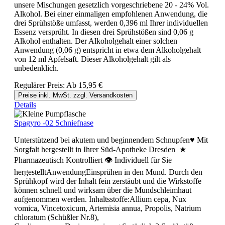
unsere Mischungen gesetzlich vorgeschriebene 20 - 24% Vol.
Alkohol. Bei einer einmaligen empfohlenen Anwendung, die
drei Sprühstöße umfasst, werden 0,396 ml Ihrer individuellen
Essenz versprüht. In diesen drei Sprühstößen sind 0,06 g
Alkohol enthalten. Der Alkoholgehalt einer solchen
Anwendung (0,06 g) entspricht in etwa dem Alkoholgehalt
von 12 ml Apfelsaft. Dieser Alkoholgehalt gilt als
unbedenklich.
Regulärer Preis:
Ab
15,95 €
Preise inkl. MwSt. zzgl. Versandkosten
Details
Spagyro -02 Schniefnase
Unterstützend bei akutem und beginnendem Schnupfen♥ Mit
Sorgfalt hergestellt in Ihrer Süd-Apotheke Dresden ★
Pharmazeutisch Kontrolliert 👁 Individuell für Sie
hergestelltAnwendungEinsprühen in den Mund. Durch den
Sprühkopf wird der Inhalt fein zerstäubt und die Wirkstoffe
können schnell und wirksam über die Mundschleimhaut
aufgenommen werden. Inhaltsstoffe:Allium cepa, Nux
vomica, Vincetoxicum, Artemisia annua, Propolis, Natrium
chloratum (Schüßler Nr.8),