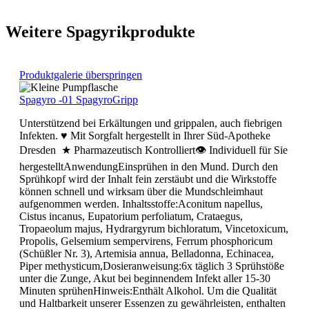
Weitere Spagyrikprodukte
Produktgalerie überspringen
Spagyro -01 SpagyroGripp
Unterstützend bei Erkältungen und grippalen, auch fiebrigen
Infekten. ♥ Mit Sorgfalt hergestellt in Ihrer Süd-Apotheke
Dresden ★ Pharmazeutisch Kontrolliert👁 Individuell für Sie
hergestelltAnwendungEinsprühen in den Mund. Durch den
Sprühkopf wird der Inhalt fein zerstäubt und die Wirkstoffe
können schnell und wirksam über die Mundschleimhaut
aufgenommen werden. Inhaltsstoffe:Aconitum napellus,
Cistus incanus, Eupatorium perfoliatum, Crataegus,
Tropaeolum majus, Hydrargyrum bichloratum, Vincetoxicum,
Propolis, Gelsemium sempervirens, Ferrum phosphoricum
(Schüßler Nr. 3), Artemisia annua, Belladonna, Echinacea,
Piper methysticum,Dosieranweisung:6x täglich 3 Sprühstöße
unter die Zunge, Akut bei beginnendem Infekt aller 15-30
Minuten sprühenHinweis:Enthält Alkohol. Um die Qualität
und Haltbarkeit unserer Essenzen zu gewährleisten, enthalten