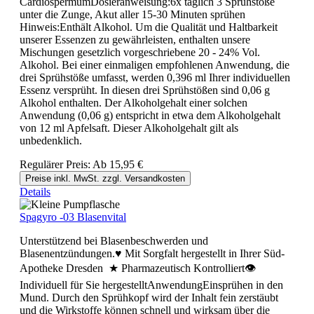
CardiospermumDosieranweisung:6x täglich 3 Sprühstöße
unter die Zunge, Akut aller 15-30 Minuten sprühen
Hinweis:Enthält Alkohol. Um die Qualität und Haltbarkeit
unserer Essenzen zu gewährleisten, enthalten unsere
Mischungen gesetzlich vorgeschriebene 20 - 24% Vol.
Alkohol. Bei einer einmaligen empfohlenen Anwendung, die
drei Sprühstöße umfasst, werden 0,396 ml Ihrer individuellen
Essenz versprüht. In diesen drei Sprühstößen sind 0,06 g
Alkohol enthalten. Der Alkoholgehalt einer solchen
Anwendung (0,06 g) entspricht in etwa dem Alkoholgehalt
von 12 ml Apfelsaft. Dieser Alkoholgehalt gilt als
unbedenklich.
Regulärer Preis:
Ab
15,95 €
Preise inkl. MwSt. zzgl. Versandkosten
Details
Spagyro -03 Blasenvital
Unterstützend bei Blasenbeschwerden und
Blasenentzündungen.♥ Mit Sorgfalt hergestellt in Ihrer Süd-
Apotheke Dresden ★ Pharmazeutisch Kontrolliert👁
Individuell für Sie hergestelltAnwendungEinsprühen in den
Mund. Durch den Sprühkopf wird der Inhalt fein zerstäubt
und die Wirkstoffe können schnell und wirksam über die