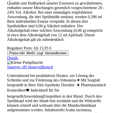
Qualität und Haltbarkeit unserer Essenzen zu gewährleisten,
enthalten unsere Mischungen gesetzlich vorgeschriebene 20 -
24% Vol. Alkohol. Bei einer einmaligen empfohlenen
Anwendung, die drei Sprühstöße umfasst, werden 0,396 ml
Ihrer individuellen Essenz versprüht. In diesen drei
Sprühstößen sind 0,06 g Alkohol enthalten. Der
Alkoholgehalt einer solchen Anwendung (0,06 g) entspricht
in etwa dem Alkoholgehalt von 12 ml Apfelsaft. Dieser
Alkoholgehalt gilt als unbedenklich.
Regulärer Preis:
Ab
15,95 €
Preise inkl. MwSt. zzgl. Versandkosten
Details
Spagyro -09 SpagyroBronch
Unterstützend bei produktiven Husten, zur Lösung des
Schleims und zur Förderung des Abhustens.♥ Mit Sorgfalt
hergestellt in Ihrer Süd-Apotheke Dresden ★ Pharmazeutisch
Kontrolliert👁 Individuell für Sie
hergestelltAnwendungEinsprühen in den Mund. Durch den
Sprühkopf wird der Inhalt fein zerstäubt und die Wirkstoffe
können schnell und wirksam über die Mundschleimhaut
aufgenommen werden. Inhaltsstoffe:Aralia racemosa,