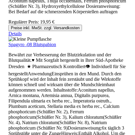
Aconitum napellus, Thuja occidentalis, Ferrum phosphoricum
(Schüßler Nr. 3), Hydroxyethylcellulose Dosieranweisung:
Bei Bedarf auf die schmerzenden Körperstellen auftragen
Regulärer Preis:
19,95 €
Preise inkl. MwSt. zzgl. Versandkosten
Details
Spagyro -08 Blutspabion
Bewährt zur Verbesserung der Blutzirkulation und der
Blutqualität.♥ Mit Sorgfalt hergestellt in Ihrer Süd-Apotheke
Dresden ★ Pharmazeutisch Kontrolliert👁 Individuell für Sie
hergestelltAnwendungEinsprühen in den Mund. Durch den
Sprühkopf wird der Inhalt fein zerstäubt und die Wirkstoffe
können schnell und wirksam über die Mundschleimhaut
aufgenommen werden. Inhaltsstoffe:Aconitum napellus,
Arnica montana, Artemisia annua, Digitalis purpurea,
Filipendula ulmaria ex herba rec., Imperatoria ostruth.,
Plumbum aceticum, Stellaria media ex herba rec., Calcium
phosphoricum (Schüßler Nr. 2), Ferrum
phosphoricum(Schüßler Nr. 3), Kalium chloratum(Schüßler
Nr. 4), Natrium chloratum(Schüßler Nr. 8), Natrium
phosphoricum (Schüßler Nr. 9)Dosieranweisung:6x täglich 3
Sprühstöße unter die ZungeHinweis:Enthält Alkohol. Um die