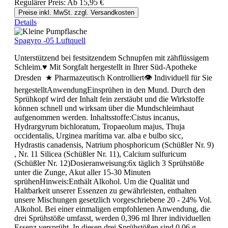
Regulärer Preis:
Ab
15,95 €
Preise inkl. MwSt. zzgl. Versandkosten
Details
Spagyro -05 Luftquell
Unterstützend bei festsitzendem Schnupfen mit zähflüssigem
Schleim.♥ Mit Sorgfalt hergestellt in Ihrer Süd-Apotheke
Dresden ★ Pharmazeutisch Kontrolliert👁 Individuell für Sie
hergestelltAnwendungEinsprühen in den Mund. Durch den
Sprühkopf wird der Inhalt fein zerstäubt und die Wirkstoffe
können schnell und wirksam über die Mundschleimhaut
aufgenommen werden. Inhaltsstoffe:Cistus incanus,
Hydrargyrum bichloratum, Tropaeolum majus, Thuja
occidentalis, Urginea marítima var. alba e bulbo sicc,
Hydrastis canadensis, Natrium phosphoricum (Schüßler Nr. 9)
, Nr. 11 Silicea (Schüßler Nr. 11), Calcium sulfuricum
(Schüßler Nr. 12)Dosieranweisung:6x täglich 3 Sprühstöße
unter die Zunge, Akut aller 15-30 Minuten
sprühenHinweis:Enthält Alkohol. Um die Qualität und
Haltbarkeit unserer Essenzen zu gewährleisten, enthalten
unsere Mischungen gesetzlich vorgeschriebene 20 - 24% Vol.
Alkohol. Bei einer einmaligen empfohlenen Anwendung, die
drei Sprühstöße umfasst, werden 0,396 ml Ihrer individuellen
Essenz versprüht. In diesen drei Sprühstößen sind 0,06 g