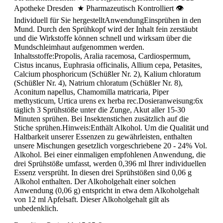
Apotheke Dresden ★ Pharmazeutisch Kontrolliert 👁
Individuell für Sie hergestelltAnwendungEinsprühen in den
Mund. Durch den Sprühkopf wird der Inhalt fein zerstäubt
und die Wirkstoffe können schnell und wirksam über die
Mundschleimhaut aufgenommen werden.
Inhaltsstoffe:Propolis, Aralia racemosa, Cardiospermum,
Cistus incanus, Euphrasia officinalis, Allium cepa, Petasites,
Calcium phosphoricum (Schüßler Nr. 2), Kalium chloratum
(Schüßler Nr. 4), Natrium chloratum (Schüßler Nr. 8),
Aconitum napellus, Chamomilla matricaria, Piper
methysticum, Urtica urens ex herba rec.Dosieranweisung:6x
täglich 3 Sprühstöße unter die Zunge, Akut aller 15-30
Minuten sprühen. Bei Insektenstichen zusätzlich auf die
Stiche sprühen.Hinweis:Enthält Alkohol. Um die Qualität und
Haltbarkeit unserer Essenzen zu gewährleisten, enthalten
unsere Mischungen gesetzlich vorgeschriebene 20 - 24% Vol.
Alkohol. Bei einer einmaligen empfohlenen Anwendung, die
drei Sprühstöße umfasst, werden 0,396 ml Ihrer individuellen
Essenz versprüht. In diesen drei Sprühstößen sind 0,06 g
Alkohol enthalten. Der Alkoholgehalt einer solchen
Anwendung (0,06 g) entspricht in etwa dem Alkoholgehalt
von 12 ml Apfelsaft. Dieser Alkoholgehalt gilt als
unbedenklich.