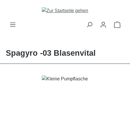
alt springen
Ware
Spagyro -03 Blasenvital
Bildergalerie überspringen