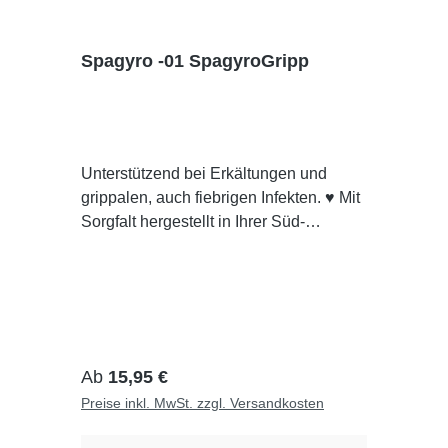
Spagyro -01 SpagyroGripp
Unterstützend bei Erkältungen und
grippalen, auch fiebrigen Infekten. ♥ Mit
Sorgfalt hergestellt in Ihrer Süd-
Apotheke Dresden ★ Pharmazeutisch
Kontrolliert👁 Individuell für Sie
hergestelltAnwendungEinsprühen in
den Mund. Durch den Sprühkopf wird
der Inhalt fein zerstäubt und die
Wirkstoffe können schnell und wirksam
Regulärer Preis:
Ab
15,95 €
über die Mundschleimhaut
Preise inkl. MwSt. zzgl. Versandkosten
aufgenommen werden.
Inhaltsstoffe:Aconitum napellus, Cistus