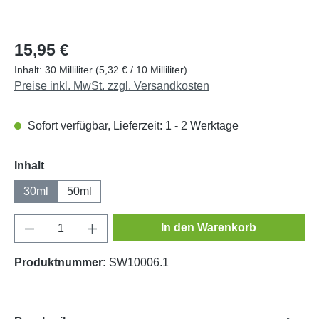
15,95 €
Inhalt:
30 Milliliter
(5,32 € / 10 Milliliter)
Preise inkl. MwSt. zzgl. Versandkosten
Sofort verfügbar, Lieferzeit: 1 - 2 Werktage
auswählen
Inhalt
30ml
50ml
Produkt Anzahl: Gib den gewünschten Wert e
In den Warenkorb
Produktnummer:
SW10006.1