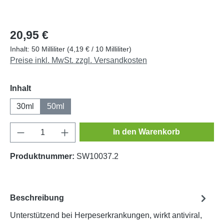
20,95 €
Inhalt:
50 Milliliter
(4,19 € / 10 Milliliter)
Preise inkl. MwSt. zzgl. Versandkosten
auswählen
Inhalt
30ml
50ml
Produkt Anzahl: Gib den gewünschten Wert e
In den Warenkorb
Produktnummer:
SW10037.2
Beschreibung
Unterstützend bei Herpeserkrankungen, wirkt antiviral,