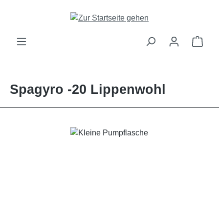
alt springen
Ware
Spagyro -20 Lippenwohl
Bildergalerie überspringen