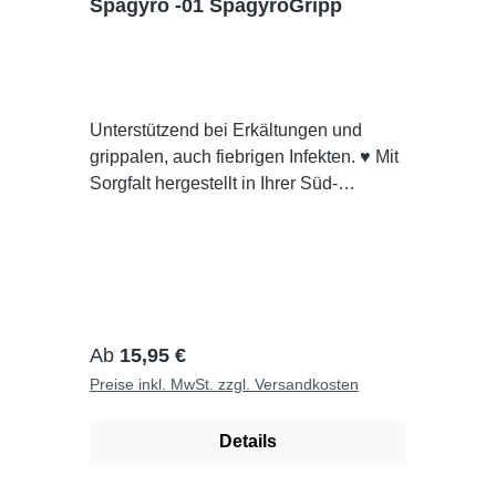
Spagyro -01 SpagyroGripp
Unterstützend bei Erkältungen und
grippalen, auch fiebrigen Infekten. ♥ Mit
Sorgfalt hergestellt in Ihrer Süd-
Apotheke Dresden ★ Pharmazeutisch
Kontrolliert👁 Individuell für Sie
hergestelltAnwendungEinsprühen in
den Mund. Durch den Sprühkopf wird
der Inhalt fein zerstäubt und die
Wirkstoffe können schnell und wirksam
Regulärer Preis:
Ab
15,95 €
über die Mundschleimhaut
Preise inkl. MwSt. zzgl. Versandkosten
aufgenommen werden.
Inhaltsstoffe:Aconitum napellus, Cistus
Details
incanus, Eupatorium perfoliatum,
Crataegus, Tropaeolum majus,