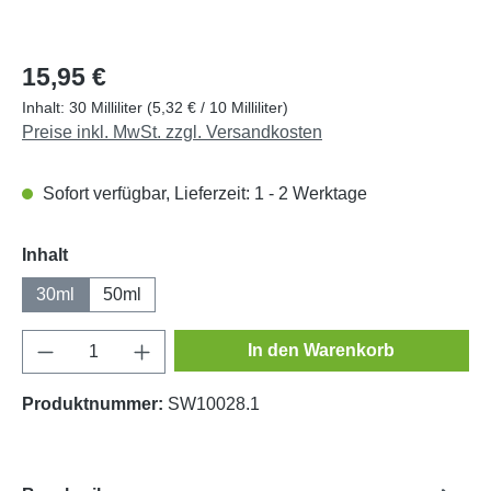
15,95 €
Inhalt:
30 Milliliter
(5,32 € / 10 Milliliter)
Preise inkl. MwSt. zzgl. Versandkosten
Sofort verfügbar, Lieferzeit: 1 - 2 Werktage
auswählen
Inhalt
30ml
50ml
Produkt Anzahl: Gib den gewünschten Wert e
In den Warenkorb
Produktnummer:
SW10028.1