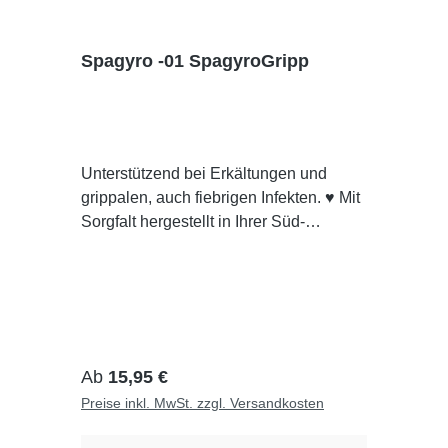
Spagyro -01 SpagyroGripp
Unterstützend bei Erkältungen und
grippalen, auch fiebrigen Infekten. ♥ Mit
Sorgfalt hergestellt in Ihrer Süd-
Apotheke Dresden ★ Pharmazeutisch
Kontrolliert👁 Individuell für Sie
hergestelltAnwendungEinsprühen in
den Mund. Durch den Sprühkopf wird
der Inhalt fein zerstäubt und die
Wirkstoffe können schnell und wirksam
Regulärer Preis:
Ab
15,95 €
über die Mundschleimhaut
Preise inkl. MwSt. zzgl. Versandkosten
aufgenommen werden.
Inhaltsstoffe:Aconitum napellus, Cistus