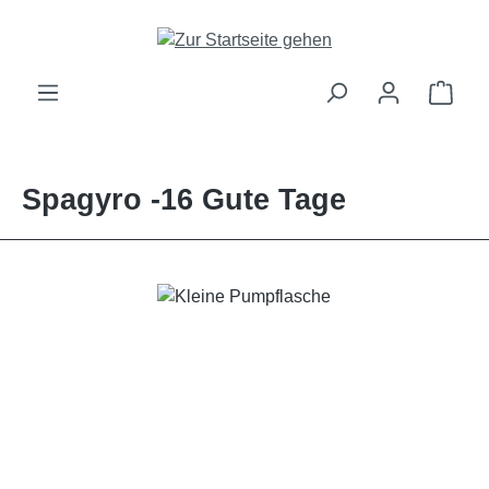
alt springen
Ware
Spagyro -16 Gute Tage
Bildergalerie überspringen