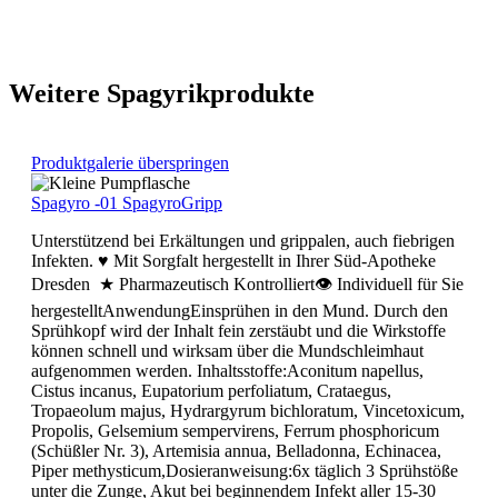
Weitere Spagyrikprodukte
Produktgalerie überspringen
Spagyro -01 SpagyroGripp
Unterstützend bei Erkältungen und grippalen, auch fiebrigen
Infekten. ♥ Mit Sorgfalt hergestellt in Ihrer Süd-Apotheke
Dresden ★ Pharmazeutisch Kontrolliert👁 Individuell für Sie
hergestelltAnwendungEinsprühen in den Mund. Durch den
Sprühkopf wird der Inhalt fein zerstäubt und die Wirkstoffe
können schnell und wirksam über die Mundschleimhaut
aufgenommen werden. Inhaltsstoffe:Aconitum napellus,
Cistus incanus, Eupatorium perfoliatum, Crataegus,
Tropaeolum majus, Hydrargyrum bichloratum, Vincetoxicum,
Propolis, Gelsemium sempervirens, Ferrum phosphoricum
(Schüßler Nr. 3), Artemisia annua, Belladonna, Echinacea,
Piper methysticum,Dosieranweisung:6x täglich 3 Sprühstöße
unter die Zunge, Akut bei beginnendem Infekt aller 15-30