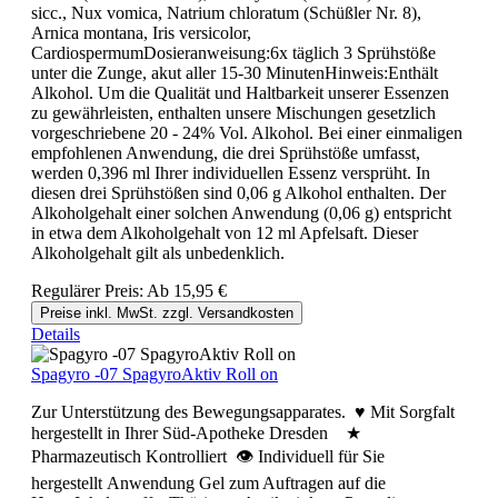
sicc., Nux vomica, Natrium chloratum (Schüßler Nr. 8),
Arnica montana, Iris versicolor,
CardiospermumDosieranweisung:6x täglich 3 Sprühstöße
unter die Zunge, akut aller 15-30 MinutenHinweis:Enthält
Alkohol. Um die Qualität und Haltbarkeit unserer Essenzen
zu gewährleisten, enthalten unsere Mischungen gesetzlich
vorgeschriebene 20 - 24% Vol. Alkohol. Bei einer einmaligen
empfohlenen Anwendung, die drei Sprühstöße umfasst,
werden 0,396 ml Ihrer individuellen Essenz versprüht. In
diesen drei Sprühstößen sind 0,06 g Alkohol enthalten. Der
Alkoholgehalt einer solchen Anwendung (0,06 g) entspricht
in etwa dem Alkoholgehalt von 12 ml Apfelsaft. Dieser
Alkoholgehalt gilt als unbedenklich.
Regulärer Preis:
Ab
15,95 €
Preise inkl. MwSt. zzgl. Versandkosten
Details
Spagyro -07 SpagyroAktiv Roll on
Zur Unterstützung des Bewegungsapparates. ♥ Mit Sorgfalt
hergestellt in Ihrer Süd-Apotheke Dresden ★
Pharmazeutisch Kontrolliert 👁 Individuell für Sie
hergestellt Anwendung Gel zum Auftragen auf die