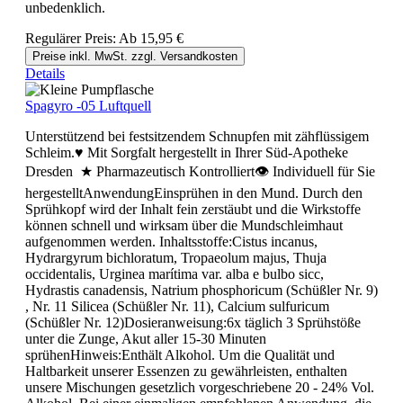
unbedenklich.
Regulärer Preis:
Ab
15,95 €
Preise inkl. MwSt. zzgl. Versandkosten
Details
Spagyro -05 Luftquell
Unterstützend bei festsitzendem Schnupfen mit zähflüssigem
Schleim.♥ Mit Sorgfalt hergestellt in Ihrer Süd-Apotheke
Dresden ★ Pharmazeutisch Kontrolliert👁 Individuell für Sie
hergestelltAnwendungEinsprühen in den Mund. Durch den
Sprühkopf wird der Inhalt fein zerstäubt und die Wirkstoffe
können schnell und wirksam über die Mundschleimhaut
aufgenommen werden. Inhaltsstoffe:Cistus incanus,
Hydrargyrum bichloratum, Tropaeolum majus, Thuja
occidentalis, Urginea marítima var. alba e bulbo sicc,
Hydrastis canadensis, Natrium phosphoricum (Schüßler Nr. 9)
, Nr. 11 Silicea (Schüßler Nr. 11), Calcium sulfuricum
(Schüßler Nr. 12)Dosieranweisung:6x täglich 3 Sprühstöße
unter die Zunge, Akut aller 15-30 Minuten
sprühenHinweis:Enthält Alkohol. Um die Qualität und
Haltbarkeit unserer Essenzen zu gewährleisten, enthalten
unsere Mischungen gesetzlich vorgeschriebene 20 - 24% Vol.