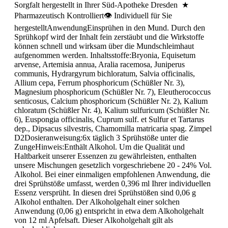
Sorgfalt hergestellt in Ihrer Süd-Apotheke Dresden ★
Pharmazeutisch Kontrolliert👁 Individuell für Sie
hergestelltAnwendungEinsprühen in den Mund. Durch den
Sprühkopf wird der Inhalt fein zerstäubt und die Wirkstoffe
können schnell und wirksam über die Mundschleimhaut
aufgenommen werden. Inhaltsstoffe:Bryonia, Equisetum
arvense, Artemisia annua, Aralia racemosa, Juniperus
communis, Hydrargyrum bichloratum, Salvia officinalis,
Allium cepa, Ferrum phosphoricum (Schüßler Nr. 3),
Magnesium phosphoricum (Schüßler Nr. 7), Eleutherococcus
senticosus, Calcium phosphoricum (Schüßler Nr. 2), Kalium
chloratum (Schüßler Nr. 4), Kalium sulfuricum (Schüßler Nr.
6), Euspongia officinalis, Cuprum sulf. et Sulfur et Tartarus
dep., Dipsacus silvestris, Chamomilla matricaria spag. Zimpel
D2Dosieranweisung:6x täglich 3 Sprühstöße unter die
ZungeHinweis:Enthält Alkohol. Um die Qualität und
Haltbarkeit unserer Essenzen zu gewährleisten, enthalten
unsere Mischungen gesetzlich vorgeschriebene 20 - 24% Vol.
Alkohol. Bei einer einmaligen empfohlenen Anwendung, die
drei Sprühstöße umfasst, werden 0,396 ml Ihrer individuellen
Essenz versprüht. In diesen drei Sprühstößen sind 0,06 g
Alkohol enthalten. Der Alkoholgehalt einer solchen
Anwendung (0,06 g) entspricht in etwa dem Alkoholgehalt
von 12 ml Apfelsaft. Dieser Alkoholgehalt gilt als