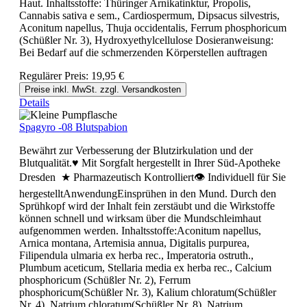
Haut. Inhaltsstoffe: Thüringer Arnikatinktur, Propolis,
Cannabis sativa e sem., Cardiospermum, Dipsacus silvestris,
Aconitum napellus, Thuja occidentalis, Ferrum phosphoricum
(Schüßler Nr. 3), Hydroxyethylcellulose Dosieranweisung:
Bei Bedarf auf die schmerzenden Körperstellen auftragen
Regulärer Preis:
19,95 €
Preise inkl. MwSt. zzgl. Versandkosten
Details
Spagyro -08 Blutspabion
Bewährt zur Verbesserung der Blutzirkulation und der
Blutqualität.♥ Mit Sorgfalt hergestellt in Ihrer Süd-Apotheke
Dresden ★ Pharmazeutisch Kontrolliert👁 Individuell für Sie
hergestelltAnwendungEinsprühen in den Mund. Durch den
Sprühkopf wird der Inhalt fein zerstäubt und die Wirkstoffe
können schnell und wirksam über die Mundschleimhaut
aufgenommen werden. Inhaltsstoffe:Aconitum napellus,
Arnica montana, Artemisia annua, Digitalis purpurea,
Filipendula ulmaria ex herba rec., Imperatoria ostruth.,
Plumbum aceticum, Stellaria media ex herba rec., Calcium
phosphoricum (Schüßler Nr. 2), Ferrum
phosphoricum(Schüßler Nr. 3), Kalium chloratum(Schüßler
Nr. 4), Natrium chloratum(Schüßler Nr. 8), Natrium