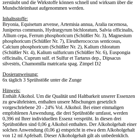
zerstäubt und die Wirkstoffe können schnell und wirksam über die
Mundschleimhaut aufgenommen werden.
Inhaltsstoffe:
Bryonia, Equisetum arvense, Artemisia annua, Aralia racemosa,
Juniperus communis, Hydrargyrum bichloratum, Salvia officinalis,
Allium cepa, Ferrum phosphoricum (Schüßler Nr. 3), Magnesium
phosphoricum (Schüßler Nr. 7), Eleutherococcus senticosus,
Calcium phosphoricum (Schüßler Nr. 2), Kalium chloratum
(Schüßler Nr. 4), Kalium sulfuricum (Schüßler Nr. 6), Euspongia
officinalis, Cuprum sulf. et Sulfur et Tartarus dep., Dipsacus
silvestris, Chamomilla matricaria spag. Zimpel D2
Dosieranweisung:
6x täglich 3 Sprühstöße unter die Zunge
Hinweis:
Enthält Alkohol. Um die Qualität und Haltbarkeit unserer Essenzen
zu gewährleisten, enthalten unsere Mischungen gesetzlich
vorgeschriebene 20 - 24% Vol. Alkohol. Bei einer einmaligen
empfohlenen Anwendung, die drei Sprühstöße umfasst, werden
0,396 ml Ihrer individuellen Essenz versprüht. In diesen drei
Sprühstößen sind 0,06 g Alkohol enthalten. Der Alkoholgehalt einer
solchen Anwendung (0,06 g) entspricht in etwa dem Alkoholgehalt
von 12 ml Apfelsaft. Dieser Alkoholgehalt gilt als unbedenklich.