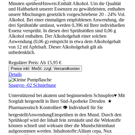
Minuten sprühenHinweis:Enthält Alkohol. Um die Qualität
und Haltbarkeit unserer Essenzen zu gewährleisten, enthalten
unsere Mischungen gesetzlich vorgeschriebene 20 - 24% Vol.
Alkohol. Bei einer einmaligen empfohlenen Anwendung, die
drei Sprühstöße umfasst, werden 0,396 ml Ihrer individuellen
Essenz versprüht. In diesen drei Sprühstößen sind 0,06 g
Alkohol enthalten. Der Alkoholgehalt einer solchen
Anwendung (0,06 g) entspricht in etwa dem Alkoholgehalt
von 12 ml Apfelsaft. Dieser Alkoholgehalt gilt als
unbedenklich.
Regulärer Preis:
Ab
15,95 €
Preise inkl. MwSt. zzgl. Versandkosten
Details
Spagyro -02 Schniefnase
Unterstützend bei akutem und beginnendem Schnupfen♥ Mit
Sorgfalt hergestellt in Ihrer Süd-Apotheke Dresden ★
Pharmazeutisch Kontrolliert 👁 Individuell für Sie
hergestelltAnwendungEinsprühen in den Mund. Durch den
Sprühkopf wird der Inhalt fein zerstäubt und die Wirkstoffe
können schnell und wirksam über die Mundschleimhaut
aufgenommen werden. Inhaltsstoffe:Allium cepa, Nux