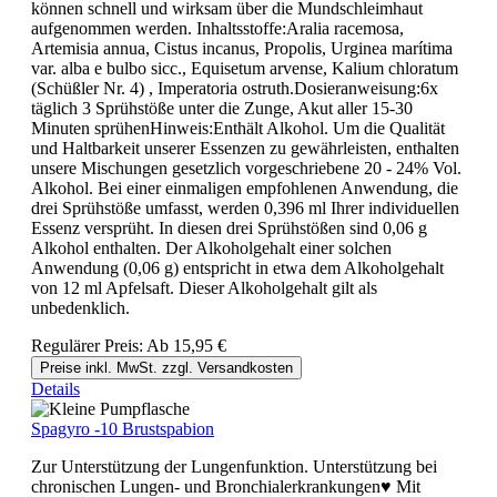
können schnell und wirksam über die Mundschleimhaut
aufgenommen werden. Inhaltsstoffe:Aralia racemosa,
Artemisia annua, Cistus incanus, Propolis, Urginea marítima
var. alba e bulbo sicc., Equisetum arvense, Kalium chloratum
(Schüßler Nr. 4) , Imperatoria ostruth.Dosieranweisung:6x
täglich 3 Sprühstöße unter die Zunge, Akut aller 15-30
Minuten sprühenHinweis:Enthält Alkohol. Um die Qualität
und Haltbarkeit unserer Essenzen zu gewährleisten, enthalten
unsere Mischungen gesetzlich vorgeschriebene 20 - 24% Vol.
Alkohol. Bei einer einmaligen empfohlenen Anwendung, die
drei Sprühstöße umfasst, werden 0,396 ml Ihrer individuellen
Essenz versprüht. In diesen drei Sprühstößen sind 0,06 g
Alkohol enthalten. Der Alkoholgehalt einer solchen
Anwendung (0,06 g) entspricht in etwa dem Alkoholgehalt
von 12 ml Apfelsaft. Dieser Alkoholgehalt gilt als
unbedenklich.
Regulärer Preis:
Ab
15,95 €
Preise inkl. MwSt. zzgl. Versandkosten
Details
Spagyro -10 Brustspabion
Zur Unterstützung der Lungenfunktion. Unterstützung bei
chronischen Lungen- und Bronchialerkrankungen♥ Mit