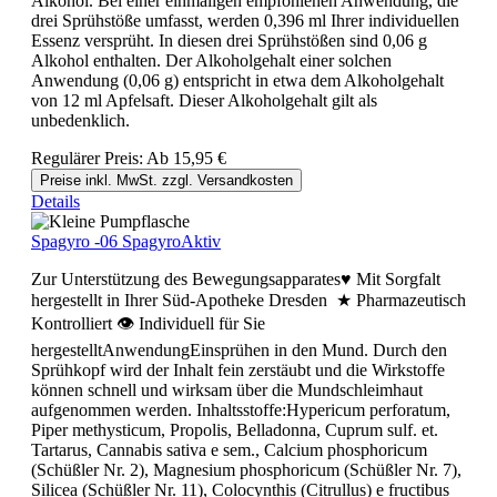
Alkohol. Bei einer einmaligen empfohlenen Anwendung, die
drei Sprühstöße umfasst, werden 0,396 ml Ihrer individuellen
Essenz versprüht. In diesen drei Sprühstößen sind 0,06 g
Alkohol enthalten. Der Alkoholgehalt einer solchen
Anwendung (0,06 g) entspricht in etwa dem Alkoholgehalt
von 12 ml Apfelsaft. Dieser Alkoholgehalt gilt als
unbedenklich.
Regulärer Preis:
Ab
15,95 €
Preise inkl. MwSt. zzgl. Versandkosten
Details
Spagyro -06 SpagyroAktiv
Zur Unterstützung des Bewegungsapparates♥ Mit Sorgfalt
hergestellt in Ihrer Süd-Apotheke Dresden ★ Pharmazeutisch
Kontrolliert 👁 Individuell für Sie
hergestelltAnwendungEinsprühen in den Mund. Durch den
Sprühkopf wird der Inhalt fein zerstäubt und die Wirkstoffe
können schnell und wirksam über die Mundschleimhaut
aufgenommen werden. Inhaltsstoffe:Hypericum perforatum,
Piper methysticum, Propolis, Belladonna, Cuprum sulf. et.
Tartarus, Cannabis sativa e sem., Calcium phosphoricum
(Schüßler Nr. 2), Magnesium phosphoricum (Schüßler Nr. 7),
Silicea (Schüßler Nr. 11), Colocynthis (Citrullus) e fructibus