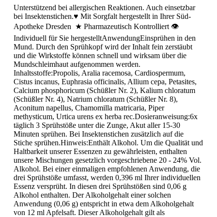
Unterstützend bei allergischen Reaktionen. Auch einsetzbar
bei Insektenstichen.♥ Mit Sorgfalt hergestellt in Ihrer Süd-
Apotheke Dresden ★ Pharmazeutisch Kontrolliert 👁
Individuell für Sie hergestelltAnwendungEinsprühen in den
Mund. Durch den Sprühkopf wird der Inhalt fein zerstäubt
und die Wirkstoffe können schnell und wirksam über die
Mundschleimhaut aufgenommen werden.
Inhaltsstoffe:Propolis, Aralia racemosa, Cardiospermum,
Cistus incanus, Euphrasia officinalis, Allium cepa, Petasites,
Calcium phosphoricum (Schüßler Nr. 2), Kalium chloratum
(Schüßler Nr. 4), Natrium chloratum (Schüßler Nr. 8),
Aconitum napellus, Chamomilla matricaria, Piper
methysticum, Urtica urens ex herba rec.Dosieranweisung:6x
täglich 3 Sprühstöße unter die Zunge, Akut aller 15-30
Minuten sprühen. Bei Insektenstichen zusätzlich auf die
Stiche sprühen.Hinweis:Enthält Alkohol. Um die Qualität und
Haltbarkeit unserer Essenzen zu gewährleisten, enthalten
unsere Mischungen gesetzlich vorgeschriebene 20 - 24% Vol.
Alkohol. Bei einer einmaligen empfohlenen Anwendung, die
drei Sprühstöße umfasst, werden 0,396 ml Ihrer individuellen
Essenz versprüht. In diesen drei Sprühstößen sind 0,06 g
Alkohol enthalten. Der Alkoholgehalt einer solchen
Anwendung (0,06 g) entspricht in etwa dem Alkoholgehalt
von 12 ml Apfelsaft. Dieser Alkoholgehalt gilt als