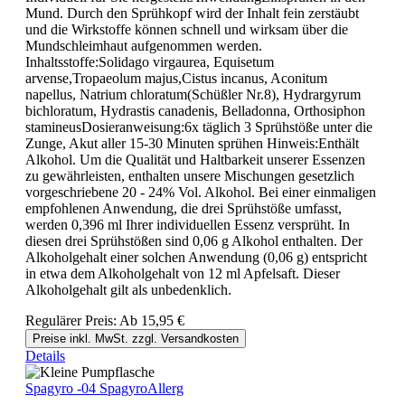
Mund. Durch den Sprühkopf wird der Inhalt fein zerstäubt
und die Wirkstoffe können schnell und wirksam über die
Mundschleimhaut aufgenommen werden.
Inhaltsstoffe:Solidago virgaurea, Equisetum
arvense,Tropaeolum majus,Cistus incanus, Aconitum
napellus, Natrium chloratum(Schüßler Nr.8), Hydrargyrum
bichloratum, Hydrastis canadenis, Belladonna, Orthosiphon
stamineusDosieranweisung:6x täglich 3 Sprühstöße unter die
Zunge, Akut aller 15-30 Minuten sprühen Hinweis:Enthält
Alkohol. Um die Qualität und Haltbarkeit unserer Essenzen
zu gewährleisten, enthalten unsere Mischungen gesetzlich
vorgeschriebene 20 - 24% Vol. Alkohol. Bei einer einmaligen
empfohlenen Anwendung, die drei Sprühstöße umfasst,
werden 0,396 ml Ihrer individuellen Essenz versprüht. In
diesen drei Sprühstößen sind 0,06 g Alkohol enthalten. Der
Alkoholgehalt einer solchen Anwendung (0,06 g) entspricht
in etwa dem Alkoholgehalt von 12 ml Apfelsaft. Dieser
Alkoholgehalt gilt als unbedenklich.
Regulärer Preis:
Ab
15,95 €
Preise inkl. MwSt. zzgl. Versandkosten
Details
Spagyro -04 SpagyroAllerg