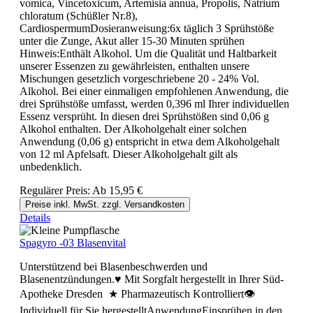
vomica, Vincetoxicum, Artemisia annua, Propolis, Natrium
chloratum (Schüßler Nr.8),
CardiospermumDosieranweisung:6x täglich 3 Sprühstöße
unter die Zunge, Akut aller 15-30 Minuten sprühen
Hinweis:Enthält Alkohol. Um die Qualität und Haltbarkeit
unserer Essenzen zu gewährleisten, enthalten unsere
Mischungen gesetzlich vorgeschriebene 20 - 24% Vol.
Alkohol. Bei einer einmaligen empfohlenen Anwendung, die
drei Sprühstöße umfasst, werden 0,396 ml Ihrer individuellen
Essenz versprüht. In diesen drei Sprühstößen sind 0,06 g
Alkohol enthalten. Der Alkoholgehalt einer solchen
Anwendung (0,06 g) entspricht in etwa dem Alkoholgehalt
von 12 ml Apfelsaft. Dieser Alkoholgehalt gilt als
unbedenklich.
Regulärer Preis:
Ab
15,95 €
Preise inkl. MwSt. zzgl. Versandkosten
Details
Spagyro -03 Blasenvital
Unterstützend bei Blasenbeschwerden und
Blasenentzündungen.♥ Mit Sorgfalt hergestellt in Ihrer Süd-
Apotheke Dresden ★ Pharmazeutisch Kontrolliert👁
Individuell für Sie hergestelltAnwendungEinsprühen in den