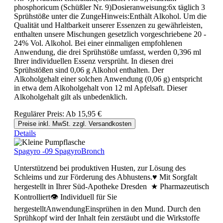
phosphoricum (Schüßler Nr. 9)Dosieranweisung:6x täglich 3
Sprühstöße unter die ZungeHinweis:Enthält Alkohol. Um die
Qualität und Haltbarkeit unserer Essenzen zu gewährleisten,
enthalten unsere Mischungen gesetzlich vorgeschriebene 20 -
24% Vol. Alkohol. Bei einer einmaligen empfohlenen
Anwendung, die drei Sprühstöße umfasst, werden 0,396 ml
Ihrer individuellen Essenz versprüht. In diesen drei
Sprühstößen sind 0,06 g Alkohol enthalten. Der
Alkoholgehalt einer solchen Anwendung (0,06 g) entspricht
in etwa dem Alkoholgehalt von 12 ml Apfelsaft. Dieser
Alkoholgehalt gilt als unbedenklich.
Regulärer Preis:
Ab
15,95 €
Preise inkl. MwSt. zzgl. Versandkosten
Details
Spagyro -09 SpagyroBronch
Unterstützend bei produktiven Husten, zur Lösung des
Schleims und zur Förderung des Abhustens.♥ Mit Sorgfalt
hergestellt in Ihrer Süd-Apotheke Dresden ★ Pharmazeutisch
Kontrolliert👁 Individuell für Sie
hergestelltAnwendungEinsprühen in den Mund. Durch den
Sprühkopf wird der Inhalt fein zerstäubt und die Wirkstoffe