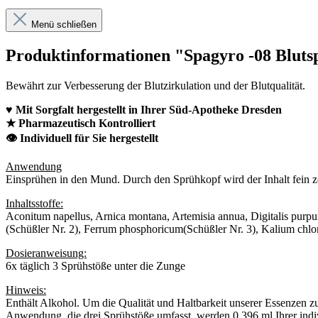
Menü schließen
Produktinformationen "Spagyro -08 Bluts
Bewährt zur Verbesserung der Blutzirkulation und der Blutqualität.
♥ Mit Sorgfalt hergestellt in Ihrer Süd-Apotheke Dresden
★ Pharmazeutisch Kontrolliert
👁 Individuell für Sie hergestellt
Anwendung
Einsprühen in den Mund. Durch den Sprühkopf wird der Inhalt fein 
Inhaltsstoffe:
Aconitum napellus, Arnica montana, Artemisia annua, Digitalis purpur
(Schüßler Nr. 2), Ferrum phosphoricum(Schüßler Nr. 3), Kalium chlo
Dosieranweisung:
6x täglich 3 Sprühstöße unter die Zunge
Hinweis:
Enthält Alkohol. Um die Qualität und Haltbarkeit unserer Essenzen z
Anwendung, die drei Sprühstöße umfasst, werden 0,396 ml Ihrer indiv