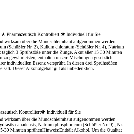
 ★ Pharmazeutisch Kontrolliert 👁 Individuell für Sie
l und wirksam über die Mundschleimhaut aufgenommen werden.
icum (Schüßler Nr. 2), Kalium chloratum (Schüßler Nr. 4), Natrium
 täglich 3 Sprühstöße unter die Zunge, Akut aller 15-30 Minuten
en zu gewährleisten, enthalten unsere Mischungen gesetzlich
r individuellen Essenz versprüht. In diesen drei Sprühstößen
saft. Dieser Alkoholgehalt gilt als unbedenklich.
eutisch Kontrolliert👁 Individuell für Sie
l und wirksam über die Mundschleimhaut aufgenommen werden.
ydrastis canadensis, Natrium phosphoricum (Schüßler Nr. 9) , Nr.
r 15-30 Minuten sprühenHinweis:Enthält Alkohol. Um die Qualität