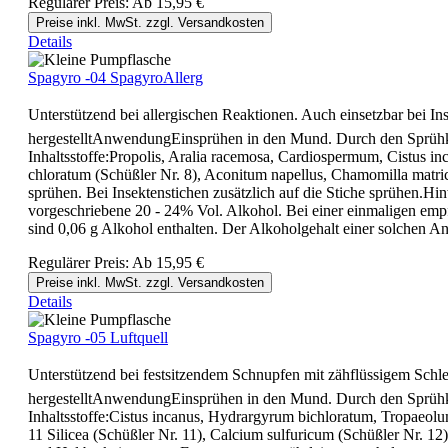
Regulärer Preis:
Ab
15,95 €
Preise inkl. MwSt. zzgl. Versandkosten
Details
Spagyro -04 SpagyroAllerg
Unterstützend bei allergischen Reaktionen. Auch einsetzbar bei In
hergestelltAnwendungEinsprühen in den Mund. Durch den Sprühko
Inhaltsstoffe:Propolis, Aralia racemosa, Cardiospermum, Cistus in
chloratum (Schüßler Nr. 8), Aconitum napellus, Chamomilla matric
sprühen. Bei Insektenstichen zusätzlich auf die Stiche sprühen.Hi
vorgeschriebene 20 - 24% Vol. Alkohol. Bei einer einmaligen empf
sind 0,06 g Alkohol enthalten. Der Alkoholgehalt einer solchen An
Regulärer Preis:
Ab
15,95 €
Preise inkl. MwSt. zzgl. Versandkosten
Details
Spagyro -05 Luftquell
Unterstützend bei festsitzendem Schnupfen mit zähflüssigem Schle
hergestelltAnwendungEinsprühen in den Mund. Durch den Sprühko
Inhaltsstoffe:Cistus incanus, Hydrargyrum bichloratum, Tropaeolum
11 Silicea (Schüßler Nr. 11), Calcium sulfuricum (Schüßler Nr. 1