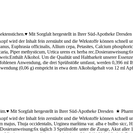
sektenstichen.♥ Mit Sorgfalt hergestellt in Ihrer Süd-Apotheke Dresden
pf wird der Inhalt fein zerstäubt und die Wirkstoffe können schnel
canus, Euphrasia officinalis, Allium cepa, Petasites, Calcium phosphor
aria, Piper methysticum, Urtica urens ex herba rec.Dosieranweisung:6x
nweis:Enthält Alkohol. Um die Qualität und Haltbarkeit unserer Essenz
ohlenen Anwendung, die drei Sprühstöße umfasst, werden 0,396 ml Ihre
wendung (0,06 g) entspricht in etwa dem Alkoholgehalt von 12 ml Apfel
im.♥ Mit Sorgfalt hergestellt in Ihrer Süd-Apotheke Dresden ★ Pharmaz
pf wird der Inhalt fein zerstäubt und die Wirkstoffe können schnel
 majus, Thuja occidentalis, Urginea marítima var. alba e bulbo sicc, H
2)Dosieranweisung:6x täglich 3 Sprühstöße unter die Zunge, Akut alle