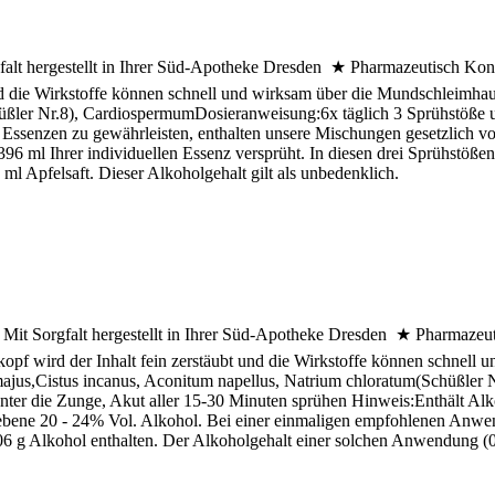
t hergestellt in Ihrer Süd-Apotheke Dresden ★ Pharmazeutisch Kontro
nd die Wirkstoffe können schnell und wirksam über die Mundschleimha
üßler Nr.8), CardiospermumDosieranweisung:6x täglich 3 Sprühstöße u
 Essenzen zu gewährleisten, enthalten unsere Mischungen gesetzlich v
 ml Ihrer individuellen Essenz versprüht. In diesen drei Sprühstößen 
l Apfelsaft. Dieser Alkoholgehalt gilt als unbedenklich.
t Sorgfalt hergestellt in Ihrer Süd-Apotheke Dresden ★ Pharmazeutisc
pf wird der Inhalt fein zerstäubt und die Wirkstoffe können schnel
majus,Cistus incanus, Aconitum napellus, Natrium chloratum(Schüßler 
ter die Zunge, Akut aller 15-30 Minuten sprühen Hinweis:Enthält Alko
iebene 20 - 24% Vol. Alkohol. Bei einer einmaligen empfohlenen Anwen
,06 g Alkohol enthalten. Der Alkoholgehalt einer solchen Anwendung (0