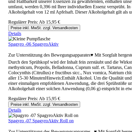
und Haltbarkeit unserer Essenzen zu gewährleisten, enthalten un
umfasst, werden 0,396 ml Ihrer individuellen Essenz versprüht. I
Alkoholgehalt von 12 ml Apfelsaft. Dieser Alkoholgehalt gilt als 
Regulärer Preis:
Ab
15,95 €
Preise inkl. MwSt. zzgl. Versandkosten
Details
Spagyro -06 SpagyroAktiv
Zur Unterstützung des Bewegungsapparates♥ Mit Sorgfalt hergest
Durch den Sprühkopf wird der Inhalt fein zerstäubt und die Wirk
methysticum, Propolis, Belladonna, Cuprum sulf. et. Tartarus, Ca
Colocynthis (Citrullus) e fructibus sicc., Nux vomica, Natrium ch
aller 15-30 MinutenHinweis:Enthält Alkohol. Um die Qualität und 
einer einmaligen empfohlenen Anwendung, die drei Sprühstöße umfa
Alkoholgehalt einer solchen Anwendung (0,06 g) entspricht in etw
Regulärer Preis:
Ab
15,95 €
Preise inkl. MwSt. zzgl. Versandkosten
Details
Spagyro -07 SpagyroAktiv Roll on
Zur Unterstützung des Bewegungsapparates. ♥ Mit Sorgfalt herge