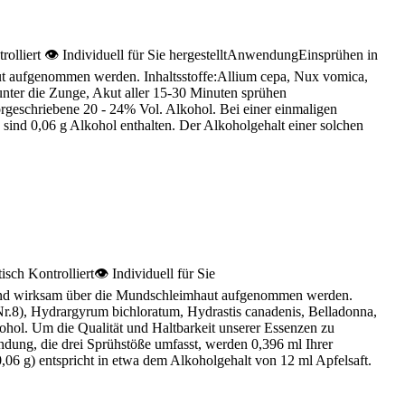
lliert 👁 Individuell für Sie hergestelltAnwendungEinsprühen in
ut aufgenommen werden. Inhaltsstoffe:Allium cepa, Nux vomica,
nter die Zunge, Akut aller 15-30 Minuten sprühen
orgeschriebene 20 - 24% Vol. Alkohol. Bei einer einmaligen
sind 0,06 g Alkohol enthalten. Der Alkoholgehalt einer solchen
h Kontrolliert👁 Individuell für Sie
l und wirksam über die Mundschleimhaut aufgenommen werden.
Nr.8), Hydrargyrum bichloratum, Hydrastis canadenis, Belladonna,
hol. Um die Qualität und Haltbarkeit unserer Essenzen zu
dung, die drei Sprühstöße umfasst, werden 0,396 ml Ihrer
,06 g) entspricht in etwa dem Alkoholgehalt von 12 ml Apfelsaft.