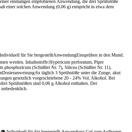
i einer einmaligen empfohlenen Anwendung, die drei Sprühstöße
halt einer solchen Anwendung (0,06 g) entspricht in etwa dem
Individuell für Sie hergestelltAnwendungEinsprühen in den Mund.
men werden. Inhaltsstoffe:Hypericum perforatum, Piper
m phosphoricum (Schüßler Nr. 7), Silicea (Schüßler Nr. 11),
mumDosieranweisung:6x täglich 3 Sprühstöße unter die Zunge, akut
hungen gesetzlich vorgeschriebene 20 - 24% Vol. Alkohol. Bei
drei Sprühstößen sind 0,06 g Alkohol enthalten. Der
s unbedenklich.
👁 Individuell für Sie hergestellt Anwendung Gel zum Auftragen