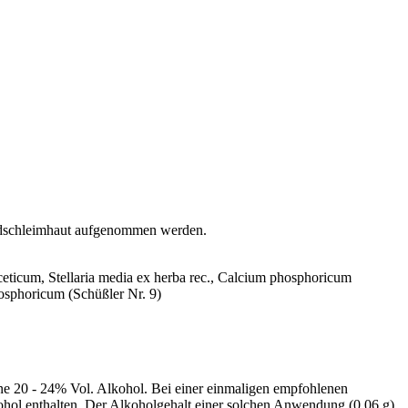
undschleimhaut aufgenommen werden.
ceticum, Stellaria media ex herba rec., Calcium phosphoricum
osphoricum (Schüßler Nr. 9)
ene 20 - 24% Vol. Alkohol. Bei einer einmaligen empfohlenen
kohol enthalten. Der Alkoholgehalt einer solchen Anwendung (0,06 g)