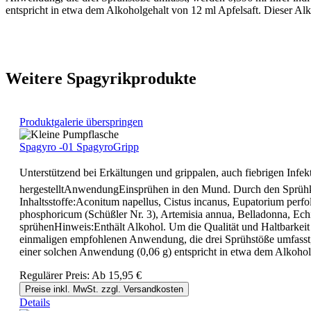
entspricht in etwa dem Alkoholgehalt von 12 ml Apfelsaft. Dieser Alko
Weitere Spagyrikprodukte
Produktgalerie überspringen
Spagyro -01 SpagyroGripp
Unterstützend bei Erkältungen und grippalen, auch fiebrigen Infek
hergestelltAnwendungEinsprühen in den Mund. Durch den Sprühko
Inhaltsstoffe:Aconitum napellus, Cistus incanus, Eupatorium per
phosphoricum (Schüßler Nr. 3), Artemisia annua, Belladonna, Ech
sprühenHinweis:Enthält Alkohol. Um die Qualität und Haltbarkeit 
einmaligen empfohlenen Anwendung, die drei Sprühstöße umfasst, w
einer solchen Anwendung (0,06 g) entspricht in etwa dem Alkoholg
Regulärer Preis:
Ab
15,95 €
Preise inkl. MwSt. zzgl. Versandkosten
Details