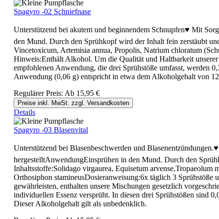
Spagyro -02 Schniefnase
Unterstützend bei akutem und beginnendem Schnupfen♥ Mit Sorgfal
den Mund. Durch den Sprühkopf wird der Inhalt fein zerstäubt u
Vincetoxicum, Artemisia annua, Propolis, Natrium chloratum (Sch
Hinweis:Enthält Alkohol. Um die Qualität und Haltbarkeit unserer
empfohlenen Anwendung, die drei Sprühstöße umfasst, werden 0,396
Anwendung (0,06 g) entspricht in etwa dem Alkoholgehalt von 12 m
Regulärer Preis:
Ab
15,95 €
Preise inkl. MwSt. zzgl. Versandkosten
Details
Spagyro -03 Blasenvital
Unterstützend bei Blasenbeschwerden und Blasenentzündungen.♥ Mi
hergestelltAnwendungEinsprühen in den Mund. Durch den Sprühko
Inhaltsstoffe:Solidago virgaurea, Equisetum arvense,Tropaeolum 
Orthosiphon stamineusDosieranweisung:6x täglich 3 Sprühstöße un
gewährleisten, enthalten unsere Mischungen gesetzlich vorgeschr
individuellen Essenz versprüht. In diesen drei Sprühstößen sind 0
Dieser Alkoholgehalt gilt als unbedenklich.