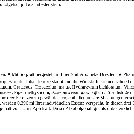
holgehalt gilt als unbedenklich.
ten. ♥ Mit Sorgfalt hergestellt in Ihrer Süd-Apotheke Dresden ★ Pharma
pf wird der Inhalt fein zerstäubt und die Wirkstoffe können schnel
foliatum, Crataegus, Tropaeolum majus, Hydrargyrum bichloratum, Vin
inacea, Piper methysticum,Dosieranweisung:6x täglich 3 Sprühstöße un
unserer Essenzen zu gewährleisten, enthalten unsere Mischungen geset
erden 0,396 ml Ihrer individuellen Essenz versprüht. In diesen drei 
ehalt von 12 ml Apfelsaft. Dieser Alkoholgehalt gilt als unbedenklich.