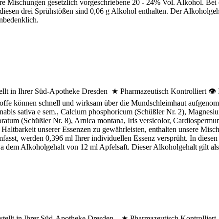
sere Mischungen gesetzlich vorgeschriebene 20 - 24% Vol. Alkohol. Be
n diesen drei Sprühstößen sind 0,06 g Alkohol enthalten. Der Alkoholge
unbedenklich.
ellt in Ihrer Süd-Apotheke Dresden ★ Pharmazeutisch Kontrolliert 👁 
stoffe können schnell und wirksam über die Mundschleimhaut aufgenom
nnabis sativa e sem., Calcium phosphoricum (Schüßler Nr. 2), Magnesiu
loratum (Schüßler Nr. 8), Arnica montana, Iris versicolor, Cardiosper
Haltbarkeit unserer Essenzen zu gewährleisten, enthalten unsere Misc
sst, werden 0,396 ml Ihrer individuellen Essenz versprüht. In diesen 
a dem Alkoholgehalt von 12 ml Apfelsaft. Dieser Alkoholgehalt gilt al
stellt in Ihrer Süd-Apotheke Dresden ★ Pharmazeutisch Kontrolliert 