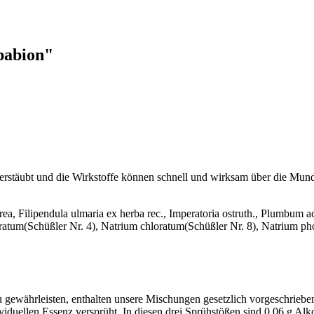
pabion"
zerstäubt und die Wirkstoffe können schnell und wirksam über die M
ea, Filipendula ulmaria ex herba rec., Imperatoria ostruth., Plumbum a
ratum(Schüßler Nr. 4), Natrium chloratum(Schüßler Nr. 8), Natrium ph
u gewährleisten, enthalten unsere Mischungen gesetzlich vorgeschrieb
iduellen Essenz versprüht. In diesen drei Sprühstößen sind 0,06 g Al