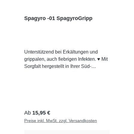
Spagyro -01 SpagyroGripp
Unterstützend bei Erkältungen und
grippalen, auch fiebrigen Infekten. ♥ Mit
Sorgfalt hergestellt in Ihrer Süd-
Apotheke Dresden ★ Pharmazeutisch
Kontrolliert👁 Individuell für Sie
hergestelltAnwendungEinsprühen in
den Mund. Durch den Sprühkopf wird
der Inhalt fein zerstäubt und die
Wirkstoffe können schnell und wirksam
Regulärer Preis:
Ab
15,95 €
über die Mundschleimhaut
Preise inkl. MwSt. zzgl. Versandkosten
aufgenommen werden.
Inhaltsstoffe:Aconitum napellus, Cistus