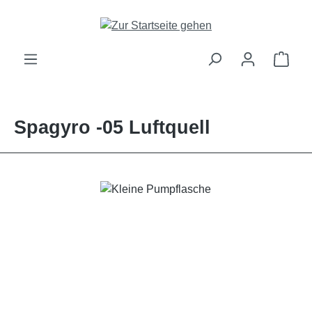
alt springen
Ware
Spagyro -05 Luftquell
Bildergalerie überspringen