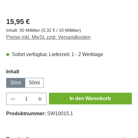
15,95 €
Inhalt:
30 Milliliter
(5,32 € / 10 Milliliter)
Preise inkl. MwSt. zzgl. Versandkosten
Sofort verfügbar, Lieferzeit: 1 - 2 Werktage
auswählen
Inhalt
30ml
50ml
Produkt Anzahl: Gib den gewünschten Wert e
In den Warenkorb
Produktnummer:
SW10015.1