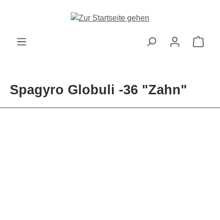
alt springen
Ware
Spagyro Globuli -36 "Zahn"
Bildergalerie überspringen