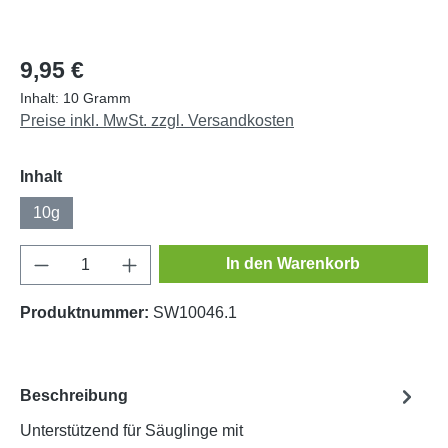
9,95 €
Inhalt:
10 Gramm
Preise inkl. MwSt. zzgl. Versandkosten
auswählen
Inhalt
10g
Produkt Anzahl: Gib den gewünschten Wert e
In den Warenkorb
Produktnummer:
SW10046.1
Beschreibung
Unterstützend für Säuglinge mit