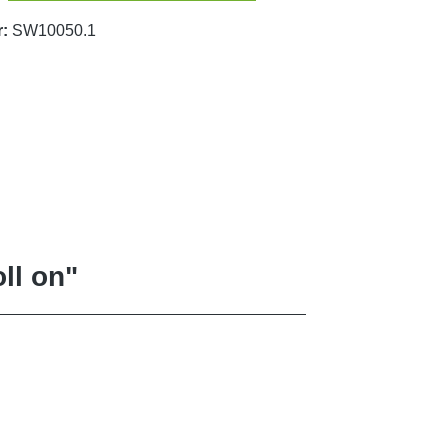
r:
SW10050.1
ll on"