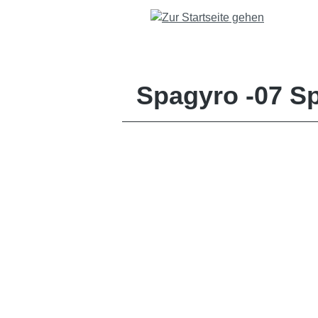
springen
Zur Hauptnavigation springen
Spagyro -07 Sp
Bildergalerie überspringen