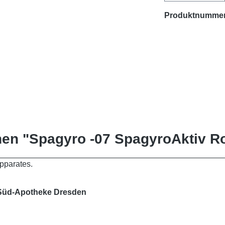
Produktnumme
en "Spagyro -07 SpagyroAktiv Ro
pparates.
rer Süd-Apotheke Dresden