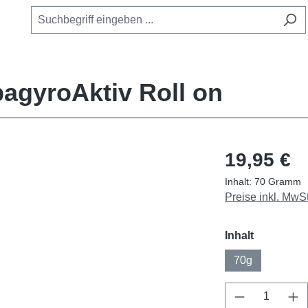
agyroAktiv Roll on
19,95 €
Inhalt:
70 Gramm
Preise inkl. MwS
auswähle
Inhalt
70g
Produkt Anz